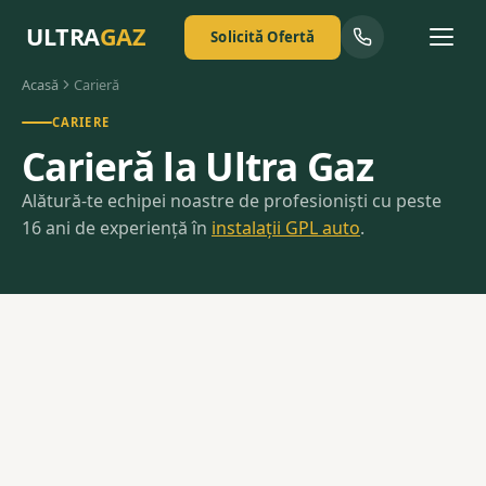
ULTRA
GAZ
Solicită Ofertă
Acasă
Carieră
CARIERE
Carieră la Ultra Gaz
Alătură-te echipei noastre de profesioniști cu peste
16 ani de experiență în
instalații GPL auto
.