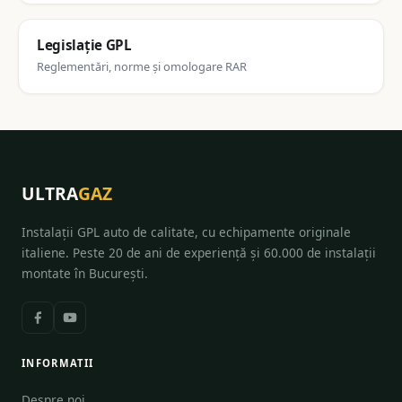
Legislație GPL
Reglementări, norme și omologare RAR
ULTRA
GAZ
Instalații GPL auto de calitate, cu echipamente originale
italiene. Peste 20 de ani de experiență și 60.000 de instalații
montate în București.
INFORMATII
Despre noi