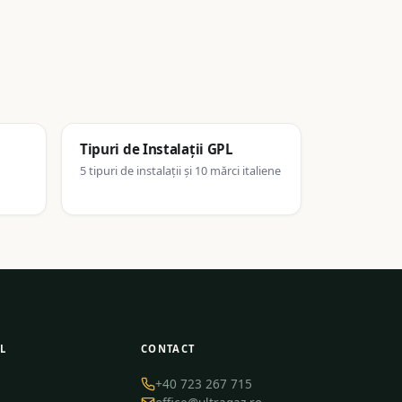
Tipuri de Instalații GPL
5 tipuri de instalații și 10 mărci italiene
L
CONTACT
+40 723 267 715