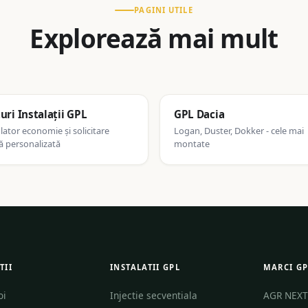
PAGINI UTILE
Explorează mai mult
uri Instalații GPL
GPL Dacia
lator economie și solicitare
Logan, Duster, Dokker - cele mai
ă personalizată
montate
TII
INSTALATII GPL
MARCI GP
oi
Injectie secventiala
AGR NEXT