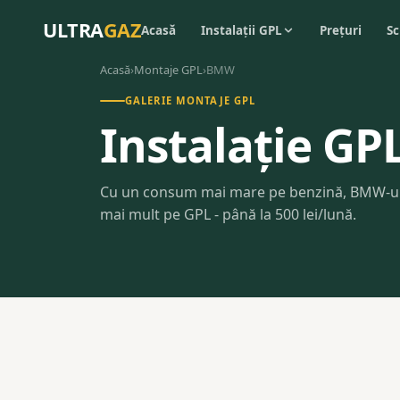
ULTRA
GAZ
Acasă
Instalații GPL
Prețuri
Sc
Acasă
›
Montaje GPL
›
BMW
GALERIE MONTAJE GPL
Instalație G
Cu un consum mai mare pe benzină, BMW-ur
mai mult pe GPL - până la 500 lei/lună.