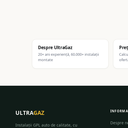
Despre UltraGaz
Preț
20+ ani experiență, 60.000+ instalații
Calcu
montate
ofert
ULTRA
GAZ
INFORMA
Despre n
Instalații GPL auto de calitate, cu