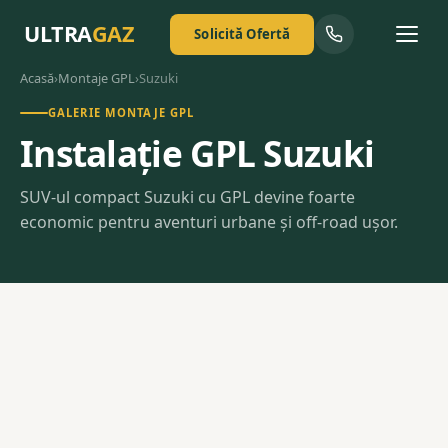
ULTRA
GAZ
Solicită Ofertă
Acasă
›
Montaje GPL
›
Suzuki
GALERIE MONTAJE GPL
Instalație GPL Suzuki
SUV-ul compact Suzuki cu GPL devine foarte
economic pentru aventuri urbane și off-road ușor.