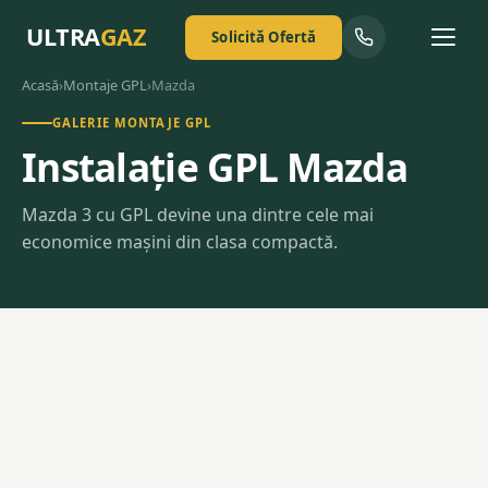
ULTRA
GAZ
Solicită Ofertă
Acasă
›
Montaje GPL
›
Mazda
GALERIE MONTAJE GPL
Instalație GPL Mazda
Mazda 3 cu GPL devine una dintre cele mai
economice mașini din clasa compactă.